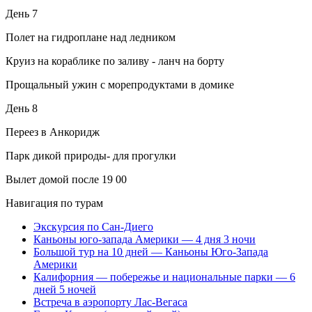
День 7
Полет на гидроплане над ледником
Круиз на кораблике по заливу - ланч на борту
Прощальный ужин с морепродуктами в домике
День 8
Переез в Анкоридж
Парк дикой природы- для прогулки
Вылет домой после 19 00
Навигация по турам
Экскурсия по Сан-Диего
Каньоны юго-запада Америки — 4 дня 3 ночи
Большой тур на 10 дней — Каньоны Юго-Запада
Америки
Калифорния — побережье и национальные парки — 6
дней 5 ночей
Встреча в аэропорту Лас-Вегаса