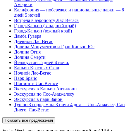
Америки
Калифорния — побережье и национальные парки — 6
дней 5 ночей
Встреча в аэропорту Лас-Вегаса
Гранд-Каньон (западный край)
Гранд-Каньон (южный край)
Дамба Гувера
Дневной Лас-Вегас
Долина Монументов и Гран Каньон Юг
Долина Огня
Долина Смерти
Йеллоустон -5 дней 4 ночи.
Каньон Красных Скал
Ночной Лас-Вегас
Парк Брайс
Шопинг в Лас-Вегасе
Экскурсия в Каньон Антилопы
Экскурсия по Лос-Анджелесу
Экскурсия в парк Зайон
Тур по 3 городам на 3 ночи 4 дня — Лос-Анжелес, Сан
Диего, Лас-Вегас
Показать все предложения
Vegas-West - организация туров и экскурсий по США с